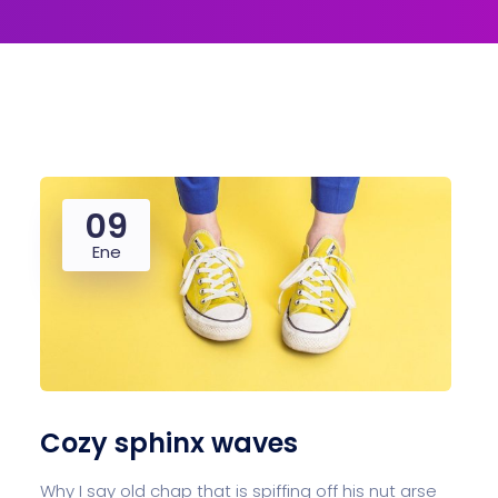
09
Ene
Cozy sphinx waves
Why I say old chap that is spiffing off his nut arse