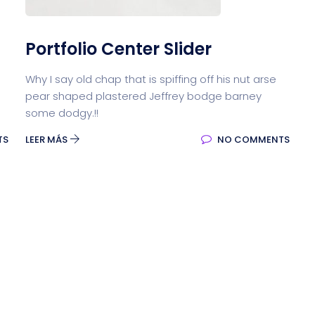
Portfolio Center Slider
Why I say old chap that is spiffing off his nut arse
pear shaped plastered Jeffrey bodge barney
some dodgy.!!
TS
LEER MÁS
NO COMMENTS