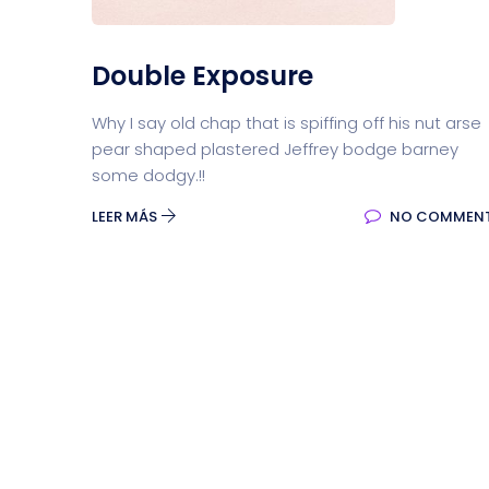
Double Exposure
Why I say old chap that is spiffing off his nut arse
pear shaped plastered Jeffrey bodge barney
some dodgy.!!
LEER MÁS
NO COMMEN