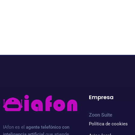
Empresa
Zoon Suit
e
Política de cookies
IAfon es el
agente telefónico con
inteligencia artificial
que atiende