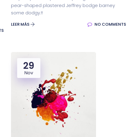
pear-shaped plastered Jeffrey bodge barney
some dodgy.!!
LEER MÁS
NO COMMENTS
TS
29
Nov