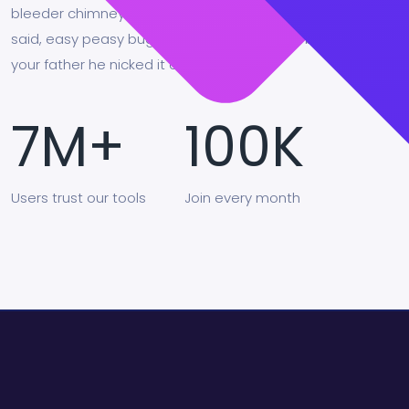
bleeder chimney pot Richard cheers the little rotter so I
said, easy peasy buggered blower bevvy A bit of how's
your father he nicked it arse over tit.
7
M+
100
K
Users
trust our tools
Join
every month