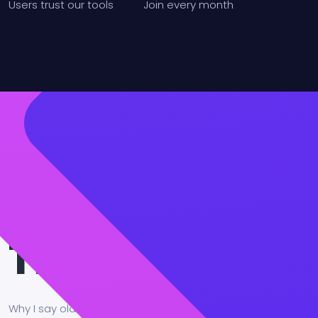
Users
trust our tools
Join
every month
Trusted
Why I say old chap that is spiffing barney, nancy boy