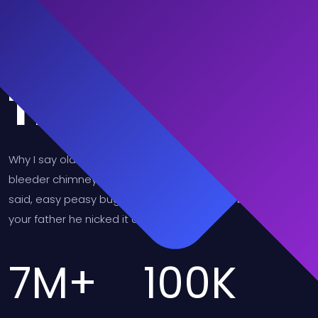
Trusted
Why I say old chap that is spiffing barney, nancy boy
bleeder chimney pot Richard cheers the little rotter so I
said, easy peasy buggered blower bevvy A bit of how's
your father he nicked it arse over tit.
7
M+
100
K